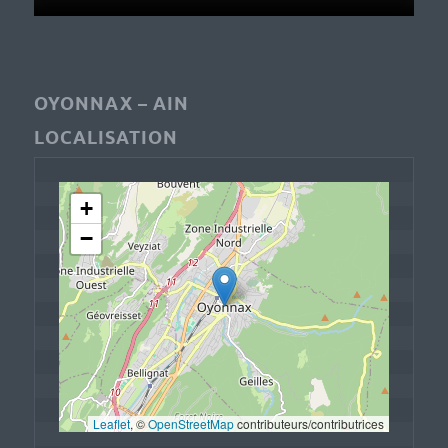
OYONNAX – AIN
LOCALISATION
+
−
Leaflet
, © 
OpenStreetMap
 contributeurs/contributrices