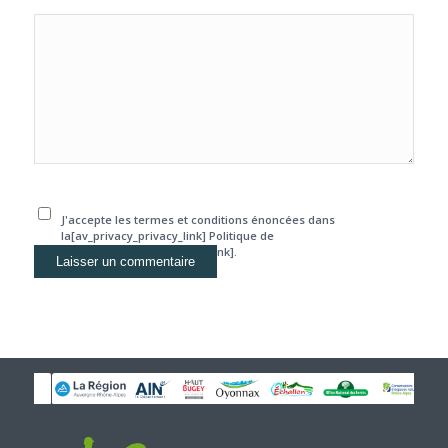
J'accepte les termes et conditions énoncées dans
la[av_privacy_privacy_link] Politique de
confidentialité[/av_privacy_link].