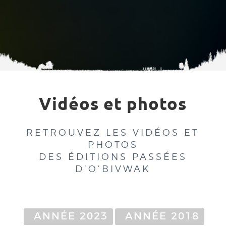
Vidéos et photos
RETROU­VEZ LES VIDÉOS ET
PHO­TOS
DES ÉDI­TIONS PAS­SÉES
D’O’BIVWAK
ANNÉE 2023
ANNÉE 2018