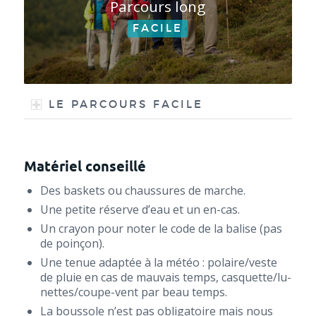
Par­cours long
FACILE
LE PAR­COURS FACILE
Matériel conseillé
Des bas­kets ou chaus­sures de marche.
Une petite réserve d’eau et un en-cas.
Un crayon pour noter le code de la balise (pas
de poinçon).
Une tenue adap­tée à la météo : polaire/veste
de pluie en cas de mau­vais temps, cas­quet­te/­lu­
net­tes/­coupe-vent par beau temps.
La bous­sole n’est pas obli­ga­toire mais nous