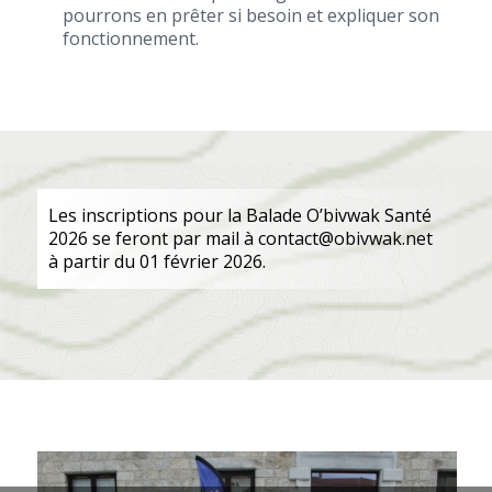
pour­rons en prê­ter si besoin et expli­quer son
fonctionnement.
Les ins­crip­tions pour la Balade O’biv­wak San­té
2026 se feront par mail à contact@obivwak.net
à par­tir du 01 février 2026.