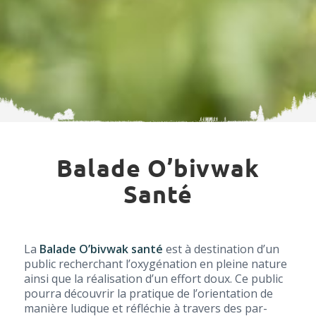
Balade O’bivwak
Santé
La
Balade O’biv­wak san­té
est à des­ti­na­tion d’un
public recher­chant l’oxy­gé­na­tion en pleine nature
ain­si que la réa­li­sa­tion d’un effort doux. Ce public
pour­ra décou­vrir la pra­tique de l’o­rien­ta­tion de
manière ludique et réflé­chie à tra­vers des par­