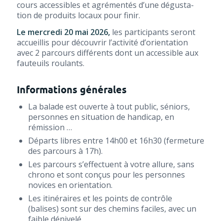
cours acces­sibles et agré­men­tés d’une dégus­ta­
tion de pro­duits locaux pour finir.
Le mer­cre­di 20 mai 2026,
les par­ti­ci­pants seront
accueillis pour décou­vrir l’ac­ti­vi­té d’o­rien­ta­tion
avec 2 par­cours dif­fé­rents dont un acces­sible aux
fau­teuils roulants.
Informations générales
La balade est ouverte à tout public, séniors,
per­sonnes en situa­tion de han­di­cap, en
rémission …
Départs libres entre 14h00 et 16h30 (fer­me­ture
des par­cours à 17h).
Les par­cours s’effectuent à votre allure, sans
chro­no et sont conçus pour les per­sonnes
novices en orientation.
Les iti­né­raires et les points de contrôle
(balises) sont sur des che­mins faciles, avec un
faible dénivelé.