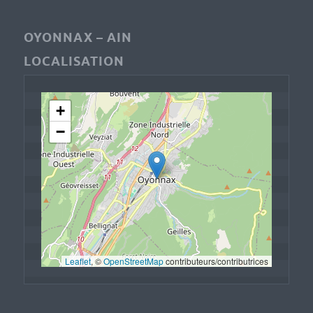
OYONNAX – AIN
LOCALISATION
+
−
Leaflet
, © 
OpenStreetMap
 contributeurs/contributrices