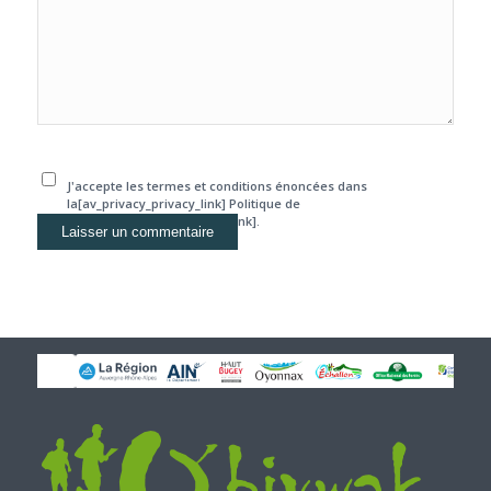
J'accepte les termes et conditions énoncées dans
la[av_privacy_privacy_link] Politique de
confidentialité[/av_privacy_link].