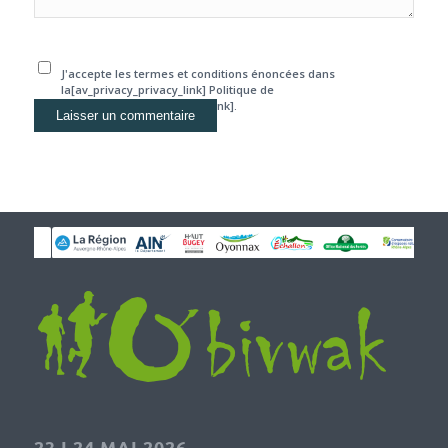
J'accepte les termes et conditions énoncées dans
la[av_privacy_privacy_link] Politique de
confidentialité[/av_privacy_link].