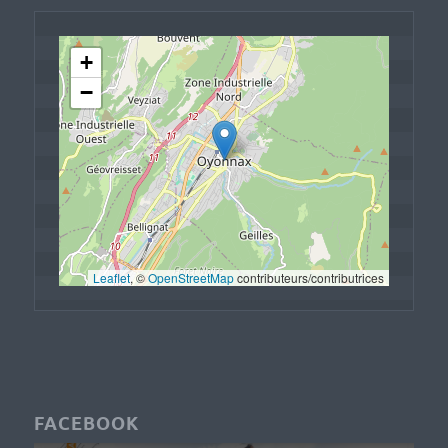
+
−
Leaflet
, © 
OpenStreetMap
 contributeurs/contributrices
FACEBOOK