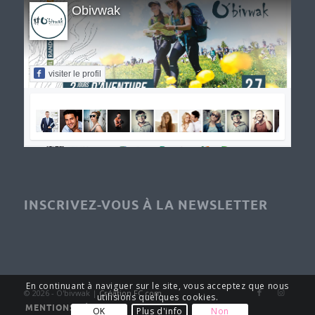
Obivwak
visiter le profil
INSCRIVEZ-VOUS À LA NEWSLETTER
En continuant à naviguer sur le site, vous acceptez que nous
© 2026 - O'bivwak |
Création FC.com
utilisions quelques cookies.
MENTIONS LÉGALES
OK
Plus d'info
Non