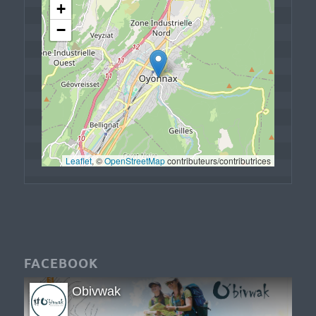
+
−
Leaflet
, © 
OpenStreetMap
 contributeurs/contributrices
FACEBOOK
Obivwak