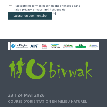
J'accepte les termes et conditions énoncées dans
la[av_privacy_privacy_link] Politique de
confidentialité[/av_privacy_link].
23 I 24 MAI 2026
COURSE D’ORIENTATION EN MILIEU NATUREL