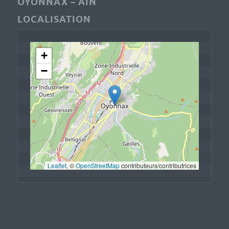
OYONNAX – AIN
LOCALISATION
+
−
Leaflet
, © 
OpenStreetMap
 contributeurs/contributrices