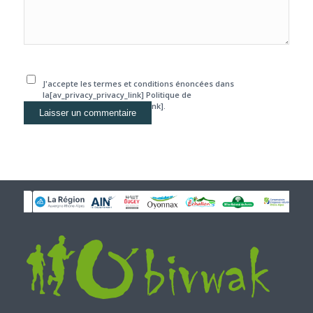
J'accepte les termes et conditions énoncées dans
la[av_privacy_privacy_link] Politique de
confidentialité[/av_privacy_link].