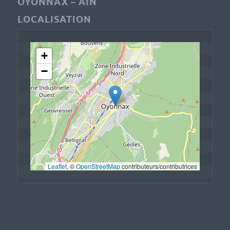
OYONNAX – AIN
LOCALISATION
+
−
Leaflet
, © 
OpenStreetMap
 contributeurs/contributrices