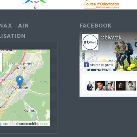
AX – AIN
FACEBOOK
ISATION
Obivwak
visiter le profil
ap
 contributeurs/contributrices