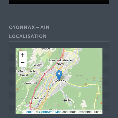
OYONNAX – AIN
LOCALISATION
+
−
Leaflet
, © 
OpenStreetMap
 contributeurs/contributrices