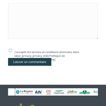
J'accepte les termes et conditions énoncées dans
la[av_privacy_privacy_link] Politique de
confidentialité[/av_privacy_link].