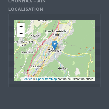
OYONNAX – AIN
LOCALISATION
+
−
Leaflet
, © 
OpenStreetMap
 contributeurs/contributrices