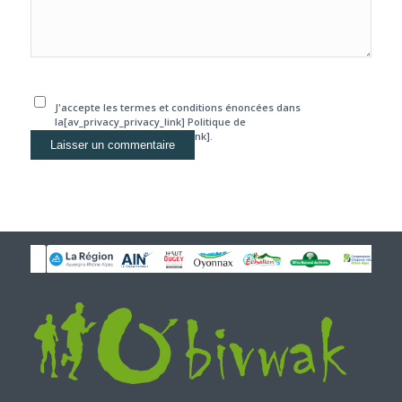
J'accepte les termes et conditions énoncées dans
la[av_privacy_privacy_link] Politique de
confidentialité[/av_privacy_link].