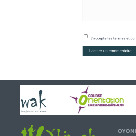
J'accepte les termes et con
OYONN