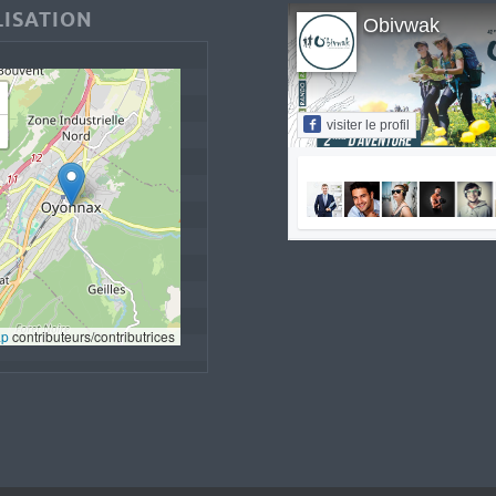
ISATION
Obivwak
visiter le profil
ap
 contributeurs/contributrices