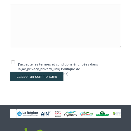
J'accepte les termes et conditions énoncées dans
la[av_privacy_privacy_link] Politique de
confidentialité[/av_privacy_link].