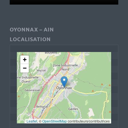
OYONNAX – AIN
LOCALISATION
+
−
Leaflet
, © 
OpenStreetMap
 contributeurs/contributrices