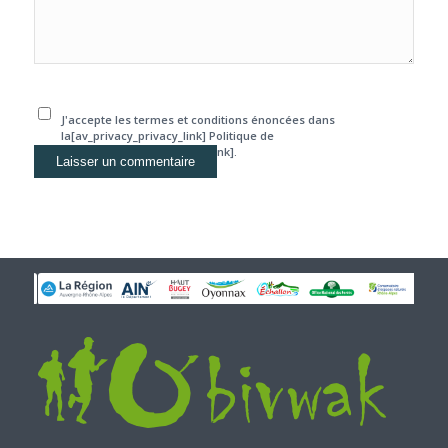
J'accepte les termes et conditions énoncées dans
la[av_privacy_privacy_link] Politique de
confidentialité[/av_privacy_link].