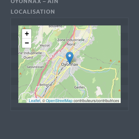
OYONNAX – AIN
LOCALISATION
+
−
Leaflet
, © 
OpenStreetMap
 contributeurs/contributrices