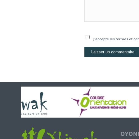
J'accepte les termes et con
OYONN