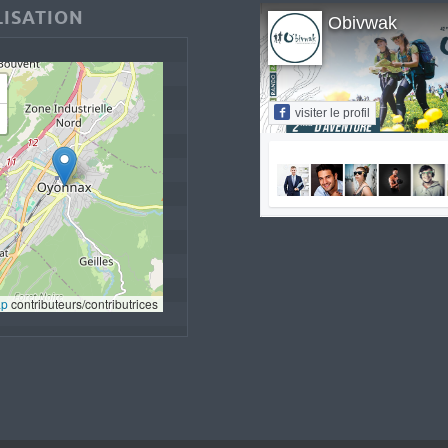
ISATION
Obivwak
visiter le profil
ap
 contributeurs/contributrices