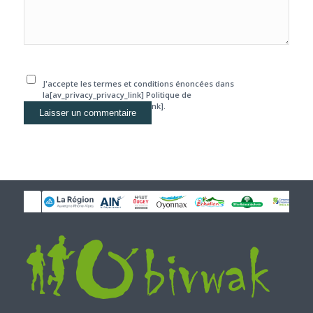
J'accepte les termes et conditions énoncées dans
la[av_privacy_privacy_link] Politique de
confidentialité[/av_privacy_link].