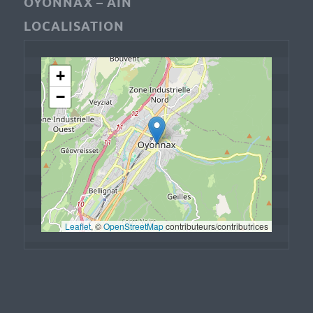
OYONNAX – AIN
LOCALISATION
+
−
Leaflet
, © 
OpenStreetMap
 contributeurs/contributrices