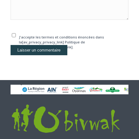
J'accepte les termes et conditions énoncées dans
la[av_privacy_privacy_link] Politique de
confidentialité[/av_privacy_link].