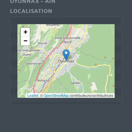
OYONNAX – AIN
LOCALISATION
+
−
Leaflet
, © 
OpenStreetMap
 contributeurs/contributrices