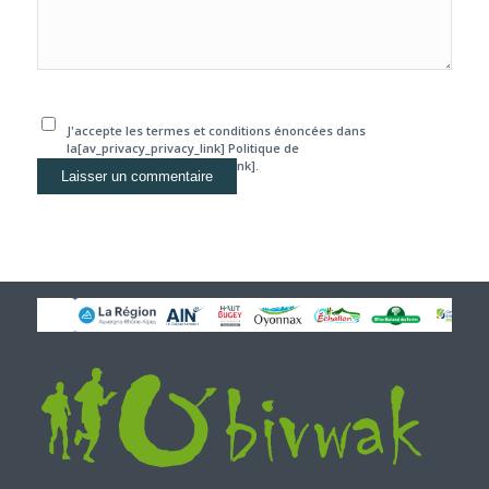
J'accepte les termes et conditions énoncées dans
la[av_privacy_privacy_link] Politique de
confidentialité[/av_privacy_link].