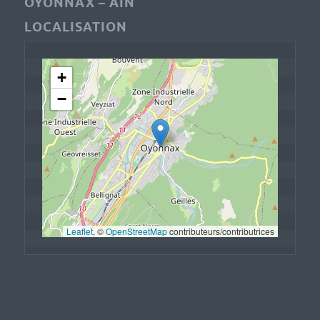
OYONNAX – AIN
LOCALISATION
+
−
Leaflet
, © 
OpenStreetMap
 contributeurs/contributrices