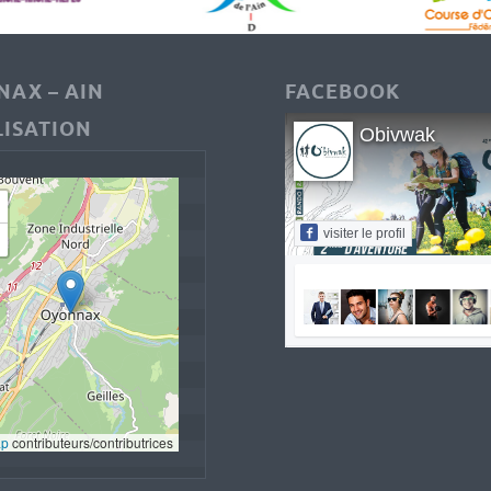
AX – AIN
FACEBOOK
ISATION
Obivwak
visiter le profil
ap
 contributeurs/contributrices