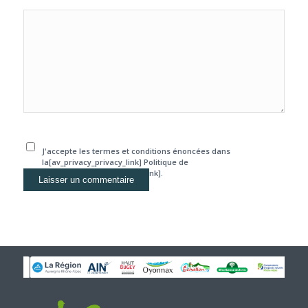
J'accepte les termes et conditions énoncées dans
la[av_privacy_privacy_link] Politique de
confidentialité[/av_privacy_link].