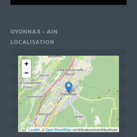
OYONNAX – AIN
LOCALISATION
+
−
Leaflet
, © 
OpenStreetMap
 contributeurs/contributrices