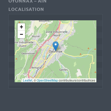
OYONNAX – AIN
LOCALISATION
+
−
Leaflet
, © 
OpenStreetMap
 contributeurs/contributrices