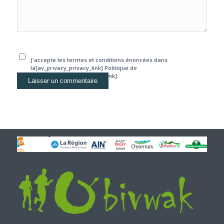
J'accepte les termes et conditions énoncées dans
la[av_privacy_privacy_link] Politique de
confidentialité[/av_privacy_link].