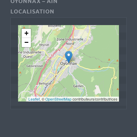
OYONNAX – AIN
LOCALISATION
+
−
Leaflet
, © 
OpenStreetMap
 contributeurs/contributrices