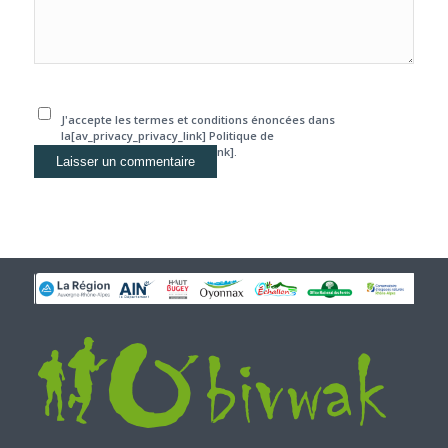
J'accepte les termes et conditions énoncées dans
la[av_privacy_privacy_link] Politique de
confidentialité[/av_privacy_link].