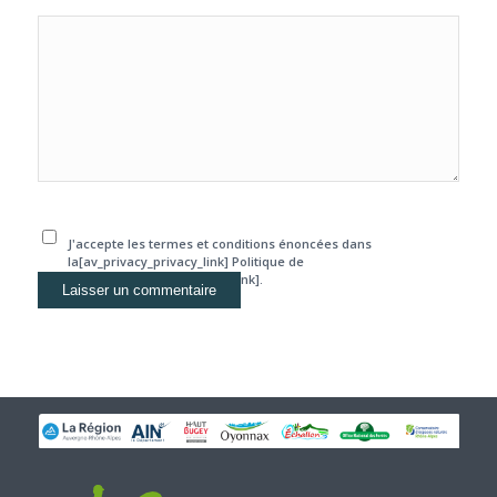
J'accepte les termes et conditions énoncées dans
la[av_privacy_privacy_link] Politique de
confidentialité[/av_privacy_link].