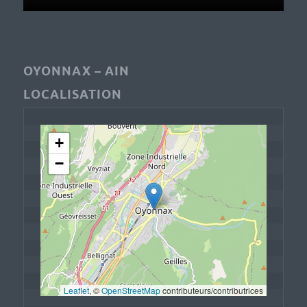
OYONNAX – AIN
LOCALISATION
+
−
Leaflet
, © 
OpenStreetMap
 contributeurs/contributrices