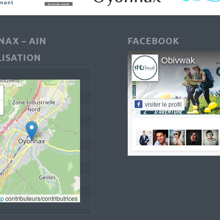
AX – AIN
FACEBOOK
ISATION
Obivwak
visiter le profil
ap
 contributeurs/contributrices