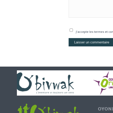
J'accepte les termes et con
OYONN