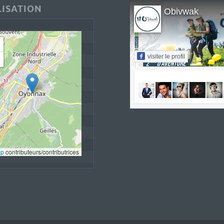
ISATION
Obivwak
visiter le profil
ap
 contributeurs/contributrices