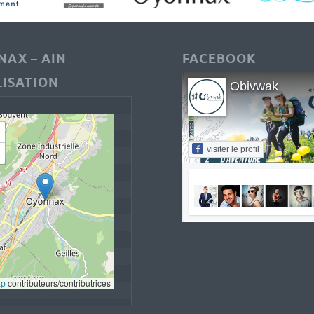
AX – AIN
FACEBOOK
ISATION
Obivwak
visiter le profil
ap
 contributeurs/contributrices