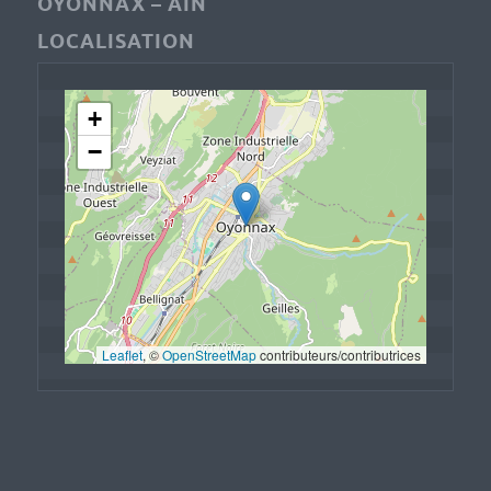
OYONNAX – AIN
LOCALISATION
+
−
Leaflet
, © 
OpenStreetMap
 contributeurs/contributrices