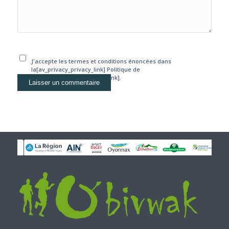
J'accepte les termes et conditions énoncées dans
la[av_privacy_privacy_link] Politique de
confidentialité[/av_privacy_link].