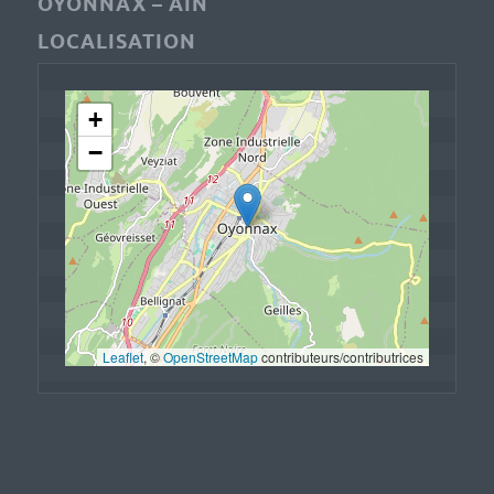
OYONNAX – AIN
LOCALISATION
+
−
Leaflet
, © 
OpenStreetMap
 contributeurs/contributrices