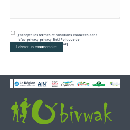
J'accepte les termes et conditions énoncées dans
la[av_privacy_privacy_link] Politique de
confidentialité[/av_privacy_link].