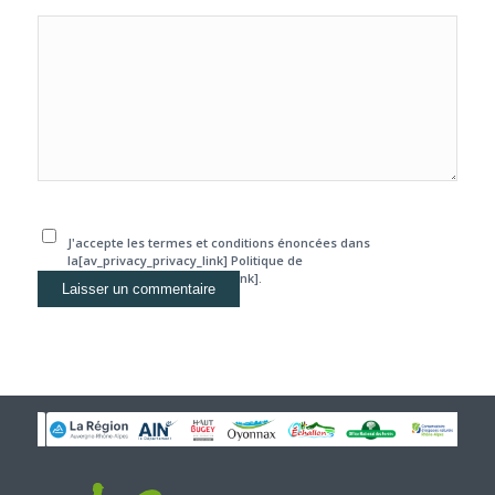
J'accepte les termes et conditions énoncées dans
la[av_privacy_privacy_link] Politique de
confidentialité[/av_privacy_link].