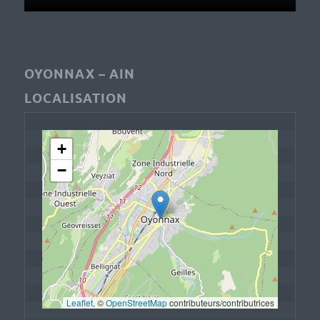
OYONNAX – AIN
LOCALISATION
+
−
Leaflet
, © 
OpenStreetMap
 contributeurs/contributrices