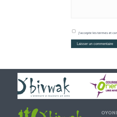
J'accepte les termes et con
OYONN