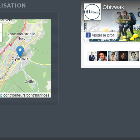
ISATION
Obivwak
visiter le profil
ap
 contributeurs/contributrices