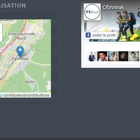
ISATION
Obivwak
visiter le profil
ap
 contributeurs/contributrices