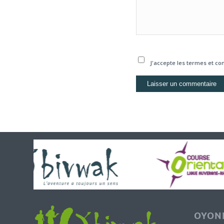
J'accepte les termes et con
OYONN