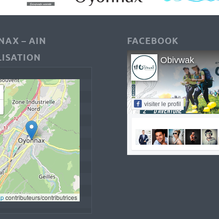
AX – AIN
FACEBOOK
ISATION
Obivwak
visiter le profil
ap
 contributeurs/contributrices