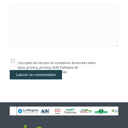
J'accepte les termes et conditions énoncées dans
la[av_privacy_privacy_link] Politique de
confidentialité[/av_privacy_link].