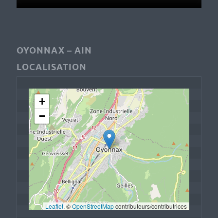
OYONNAX – AIN
LOCALISATION
+
−
Leaflet
, © 
OpenStreetMap
 contributeurs/contributrices