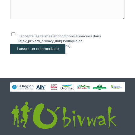
J'accepte les termes et conditions énoncées dans
la[av_privacy_privacy_link] Politique de
confidentialité[/av_privacy_link].