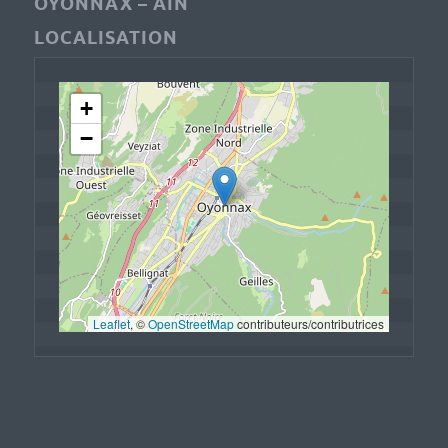
OYONNAX – AIN
LOCALISATION
+
−
Leaflet
, © 
OpenStreetMap
 contributeurs/contributrices