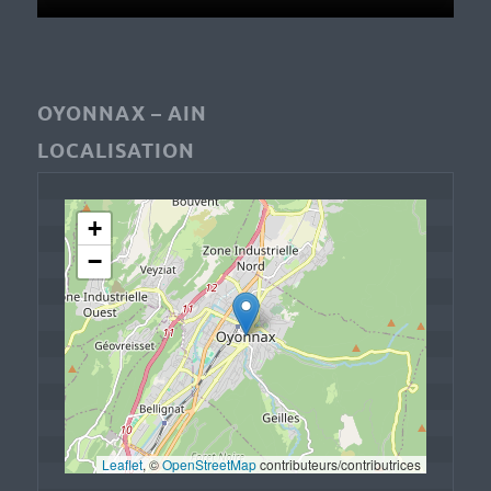
OYONNAX – AIN
LOCALISATION
+
−
Leaflet
, © 
OpenStreetMap
 contributeurs/contributrices