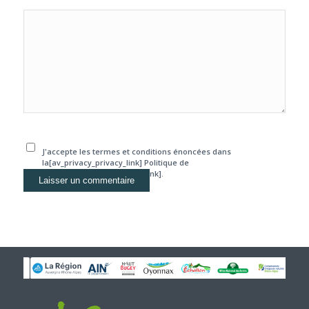
J'accepte les termes et conditions énoncées dans
la[av_privacy_privacy_link] Politique de
confidentialité[/av_privacy_link].