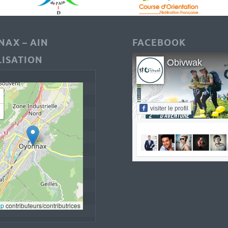
AX – AIN
FACEBOOK
ISATION
Obivwak
visiter le profil
ap
 contributeurs/contributrices