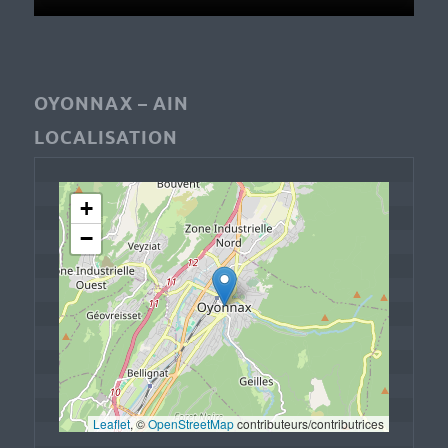
OYONNAX – AIN
LOCALISATION
+
−
Leaflet
, © 
OpenStreetMap
 contributeurs/contributrices