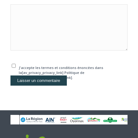
J'accepte les termes et conditions énoncées dans
la[av_privacy_privacy_link] Politique de
confidentialité[/av_privacy_link].