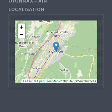
OYONNAX – AIN
LOCALISATION
+
−
Leaflet
, © 
OpenStreetMap
 contributeurs/contributrices