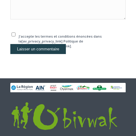
J'accepte les termes et conditions énoncées dans
la[av_privacy_privacy_link] Politique de
confidentialité[/av_privacy_link].