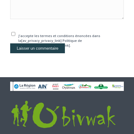
J'accepte les termes et conditions énoncées dans
la[av_privacy_privacy_link] Politique de
confidentialité[/av_privacy_link].