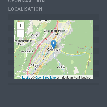
OYONNAX – AIN
LOCALISATION
+
−
Leaflet
, © 
OpenStreetMap
 contributeurs/contributrices