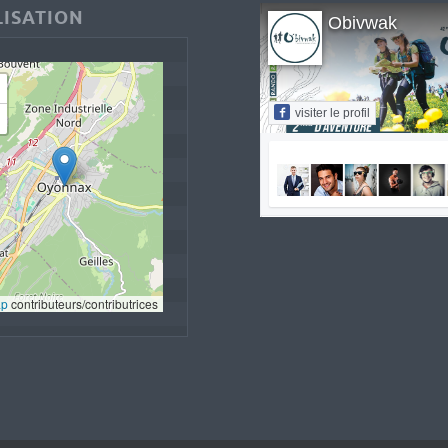
ISATION
Obivwak
visiter le profil
ap
 contributeurs/contributrices