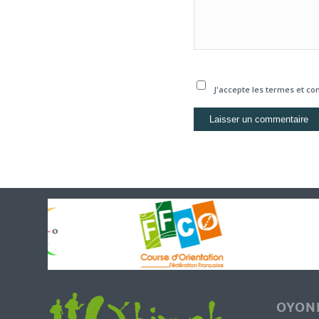
J'accepte les termes et con
OYONN