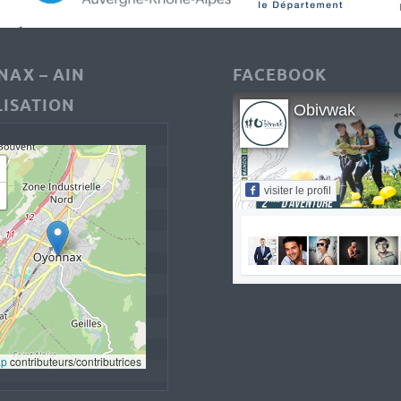
AX – AIN
FACEBOOK
ISATION
Obivwak
visiter le profil
ap
 contributeurs/contributrices