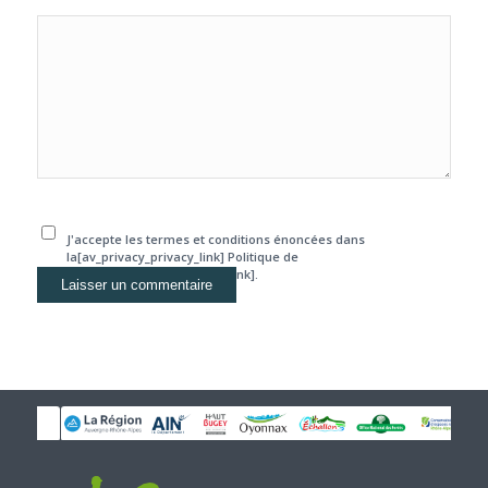
J'accepte les termes et conditions énoncées dans
la[av_privacy_privacy_link] Politique de
confidentialité[/av_privacy_link].