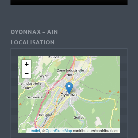
OYONNAX – AIN
LOCALISATION
+
−
Leaflet
, © 
OpenStreetMap
 contributeurs/contributrices