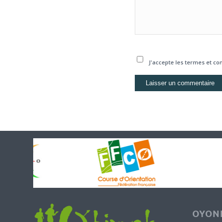
J'accepte les termes et con
OYONN