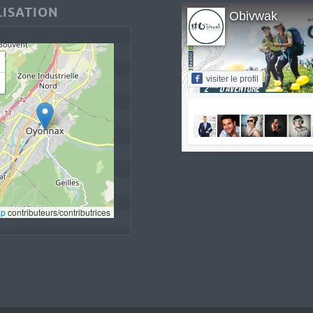
ISATION
Obivwak
visiter le profil
ap
 contributeurs/contributrices