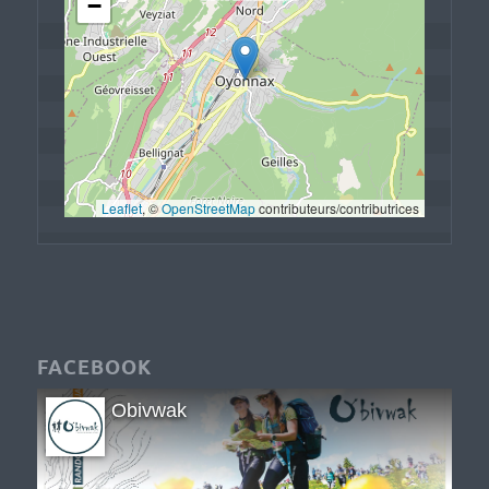
−
Leaflet
, © 
OpenStreetMap
 contributeurs/contributrices
FACEBOOK
Obivwak