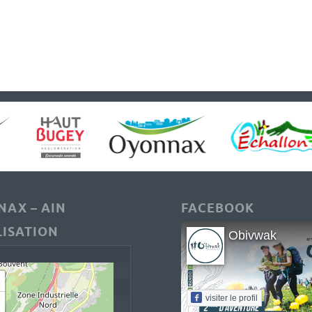
AX – AIN
FACEBOOK
ISATION
Obivwak
visiter le profil