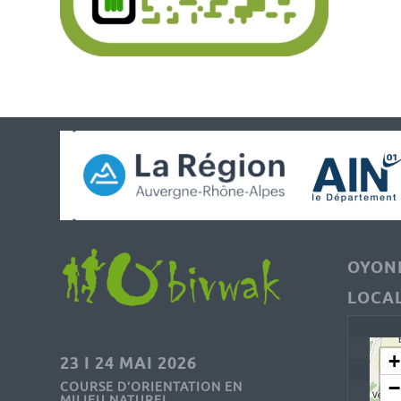
OYONN
LOCAL
+
23 I 24 MAI 2026
−
COURSE D’ORIENTATION EN
MILIEU NATUREL