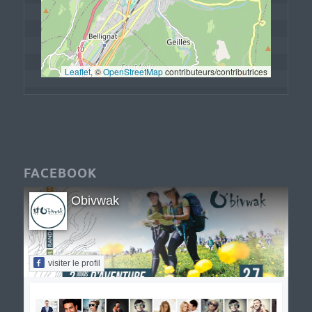
Leaflet
, © 
OpenStreetMap
 contributeurs/contributrices
FACEBOOK
Obivwak
visiter le profil