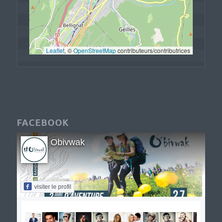
Leaflet
, © 
OpenStreetMap
 contributeurs/contributrices
FACEBOOK
Obivwak
visiter le profil