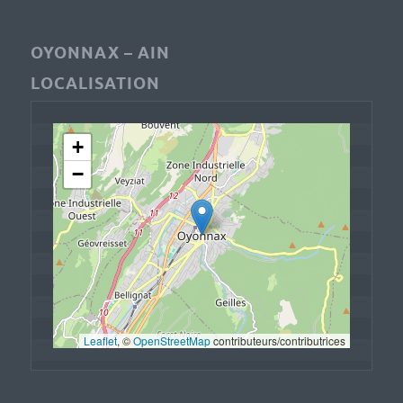
OYONNAX – AIN
LOCALISATION
+
−
Leaflet
, © 
OpenStreetMap
 contributeurs/contributrices