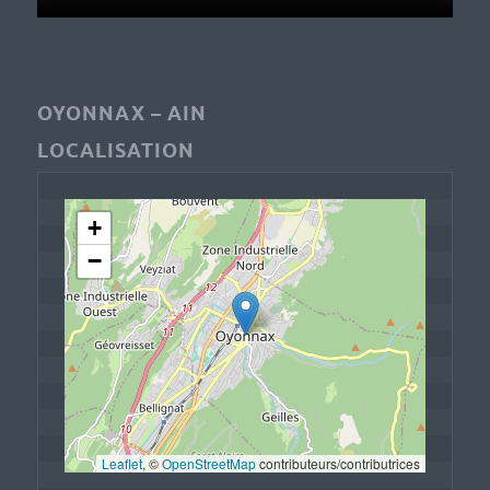
OYONNAX – AIN
LOCALISATION
+
−
Leaflet
, © 
OpenStreetMap
 contributeurs/contributrices