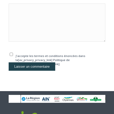
J'accepte les termes et conditions énoncées dans
la[av_privacy_privacy_link] Politique de
confidentialité[/av_privacy_link].