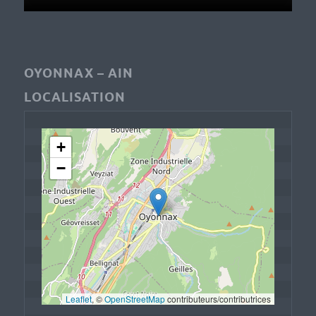
OYONNAX – AIN
LOCALISATION
+
−
Leaflet
, © 
OpenStreetMap
 contributeurs/contributrices