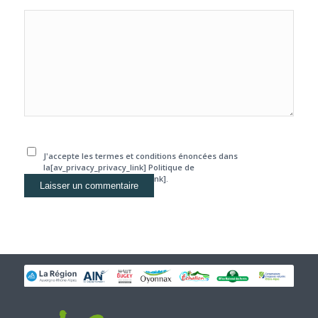
J'accepte les termes et conditions énoncées dans
la[av_privacy_privacy_link] Politique de
confidentialité[/av_privacy_link].